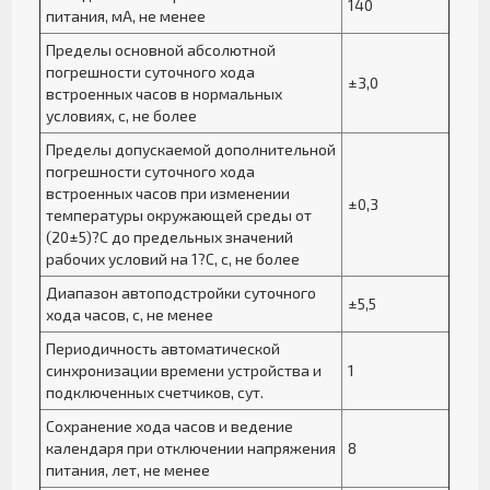
140
питания, мА, не менее
Пределы основной абсолютной
погрешности суточного хода
±3,0
встроенных часов в нормальных
условиях, с, не более
Пределы допускаемой дополнительной
погрешности суточного хода
встроенных часов при изменении
±0,3
температуры окружающей среды от
(20±5)?С до предельных значений
рабочих условий на 1?С, с, не более
Диапазон автоподстройки суточного
±5,5
хода часов, с, не менее
Периодичность автоматической
синхронизации времени устройства и
1
подключенных счетчиков, сут.
Сохранение хода часов и ведение
календаря при отключении напряжения
8
питания, лет, не менее