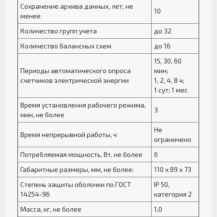
Сохранение архива данных, лет, не
10
менее
Количество групп учета
до 32
Количество балансных схем
до 16
15, 30, 60
Периоды автоматического опроса
мин;
счетчиков электрической энергии
1, 2, 4, 8 ч;
1 сут; 1 мес
Время установления рабочего режима,
3
мин, не более
Не
Время непрерывной работы, ч
ограничено
Потребляемая мощность, Вт, не более
6
Габаритные размеры, мм, не более:
110 х 89 х 73
Степень защиты оболочки по ГОСТ
IP 50,
14254-96
категория 2
Масса, кг, не более
1,0