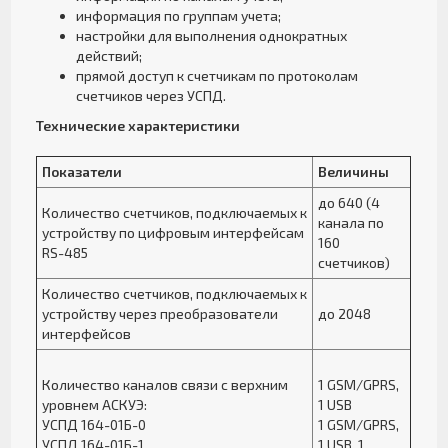
информация по группам учета;
настройки для выполнения однократных
действий;
прямой доступ к счетчикам по протоколам
счетчиков через УСПД.
Технические характеристики
Показатели
Величины
до 640 (4
Количество счетчиков, подключаемых к
канала по
устройству по цифровым интерфейсам
160
RS-485
счетчиков)
Количество счетчиков, подключаемых к
устройству через преобразователи
до 2048
интерфейсов
Количество каналов связи с верхним
1 GSM/GPRS,
уровнем АСКУЭ:
1 USB
УСПД 164-01Б-0
1 GSM/GPRS,
УСПД 164-01Б-1
1 USB, 1