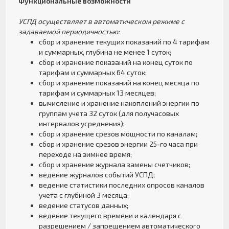
Функциональные возможности
УСПД осуществляет в автоматическом режиме с
задаваемой периодичностью:
сбор и хранение текущих показаний по 4 тарифам
и суммарных, глубина не менее 1 суток;
сбор и хранение показаний на конец суток по
тарифам и суммарных 64 суток;
сбор и хранение показаний на конец месяца по
тарифам и суммарных 13 месяцев;
вычисление и хранение накоплений энергии по
группам учета 32 суток (для получасовых
интервалов усреднения);
сбор и хранение срезов мощности по каналам;
сбор и хранение срезов энергии 25-го часа при
переходе на зимнее время;
сбор и хранение журнала замены счетчиков;
ведение журналов событий УСПД;
ведение статистики последних опросов каналов
учета с глубиной 3 месяца;
ведение статусов данных;
ведение текущего времени и календаря с
разрешением / запрещением автоматического