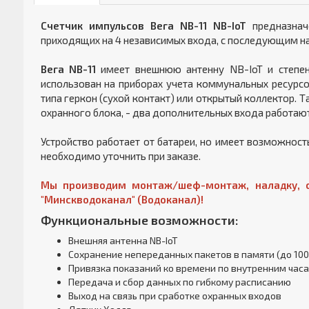
Счетчик импульсов Вега NB-11 NB-IoT
предназнач
приходящих на 4 независимых входа, с последующим на
Вега NB-11
имеет внешнюю антенну NB-IoT и степен
использован на приборах учета коммунальных ресур
типа геркон (сухой контакт) или открытый коллектор. 
охранного блока, - два дополнительных входа работают
Устройство работает от батареи, но имеет возможност
необходимо уточнить при заказе.
Мы производим монтаж/шеф-монтаж, наладку, с
"Минскводоканал" (Водоканал)!
Функциональные возможности:
Внешняя антенна NB-IoT
Сохранение непереданных пакетов в памяти (до 100
Привязка показаний ко времени по внутренним час
Передача и сбор данных по гибкому расписанию
Выход на связь при сработке охранных входов