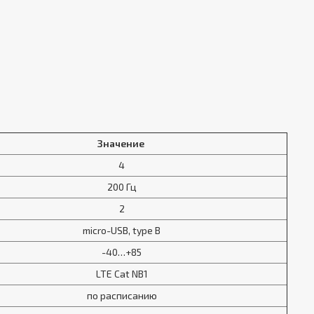
Значение
4
200 Гц
2
micro-USB, type B
-40…+85
LTE Cat NB1
по расписанию