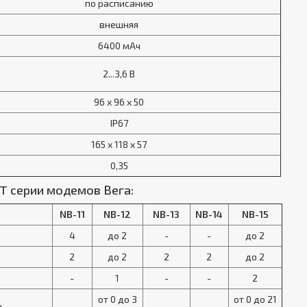
по расписанию
внешняя
6400 мАч
2...3,6 В
96 х 96 х 50
IP67
165 х 118 х 57
0,35
T серии модемов Вега:
NB-11
NB-12
NB-13
NB-14
NB-15
4
до 2
-
-
до 2
2
до 2
2
2
до 2
-
1
-
-
2
от 0 до 3
от 0 до 21
е
-
-
-