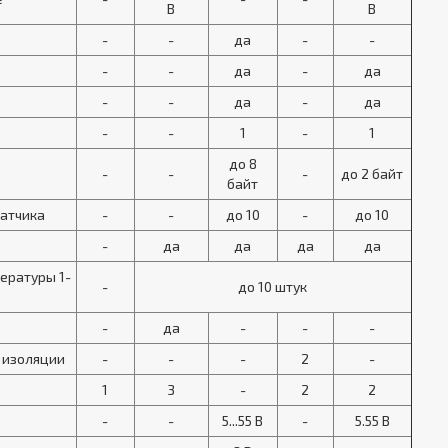
В
В
-
-
да
-
-
-
-
да
-
да
-
-
да
-
да
-
-
1
-
1
до 8
-
-
-
до 2 байт
байт
датчика
-
-
до 10
-
до 10
-
да
да
да
да
ературы 1-
-
до 10 штук
-
да
-
-
-
 изоляции
-
-
-
2
-
1
3
-
2
2
-
-
5...55 В
-
5.55 В