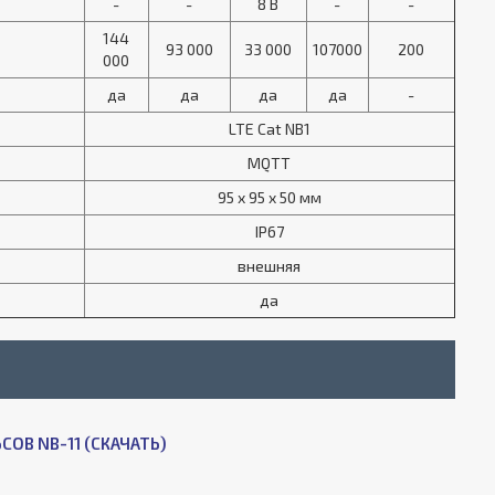
-
-
8 В
-
-
144
93 000
33 000
107000
200
000
да
да
да
да
-
LTE Cat NB1
MQTT
95 x 95 x 50 мм
IP67
внешняя
да
ОВ NB-11 (СКАЧАТЬ)